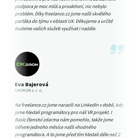
podpora je moc milá a proaktivní, nic nebylo
problém. Díky freelance.cz jsme našli skvělého
parťáka do týmu v oblasti UX. Děkujeme a určitě
budeme vašich služeb využívat i nadále.
Eva Bajerová
OKDRON s. r. o.
Na freelance.cz jsme narazili na LinkedIn v době, kdy
jsme hledali programátory pro náš VR projekt. I
Basic členství zdarma nám pomohlo, takže jsme
během jednoho měsíce našli vhodného
programátora. A to jsme před tím hledali déle než 2