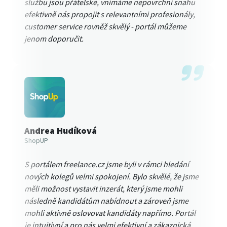
službu jsou přátelské, vnímáme nepovrchní snahu
efektivně nás propojit s relevantními profesionály,
customer service rovněž skvělý - portál můžeme
jenom doporučit.
Andrea Hudíková
ShopUP
S portálem freelance.cz jsme byli v rámci hledání
nových kolegů velmi spokojení. Bylo skvělé, že jsme
měli možnost vystavit inzerát, který jsme mohli
následně kandidátům nabídnout a zároveň jsme
mohli aktivně oslovovat kandidáty napřímo. Portál
je intuitivní a pro nás velmi efektivní a zákaznická