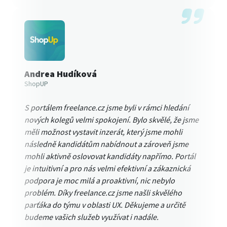
Andrea Hudíková
ShopUP
S portálem freelance.cz jsme byli v rámci hledání
nových kolegů velmi spokojení. Bylo skvělé, že jsme
měli možnost vystavit inzerát, který jsme mohli
následně kandidátům nabídnout a zároveň jsme
mohli aktivně oslovovat kandidáty napřímo. Portál
je intuitivní a pro nás velmi efektivní a zákaznická
podpora je moc milá a proaktivní, nic nebylo
problém. Díky freelance.cz jsme našli skvělého
parťáka do týmu v oblasti UX. Děkujeme a určitě
budeme vašich služeb využívat i nadále.