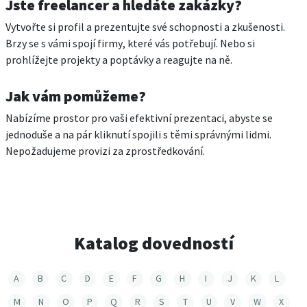
Jste freelancer a hledáte zakázky?
Vytvořte si profil a prezentujte své schopnosti a zkušenosti.
Brzy se s vámi spojí firmy, které vás potřebují. Nebo si
prohlížejte projekty a poptávky a reagujte na ně.
Jak vám pomůžeme?
Nabízíme prostor pro vaši efektivní prezentaci, abyste se
jednoduše a na pár kliknutí spojili s těmi správnými lidmi.
Nepožadujeme provizi za zprostředkování.
Katalog dovedností
A
B
C
D
E
F
G
H
I
J
K
L
M
N
O
P
Q
R
S
T
U
V
W
X