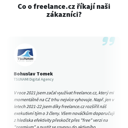
Co o freelance.cz říkají naši
zákazníci?
Bohuslav Tomek
TSUNAMI Digital Agency
V roce 2021 jsem začal využívat freelance.cz, který mi
momentálně na CZ trhu nejvíce vyhovuje. Např. jen v
letech 2021-22 jsem díky freelance.cz rozšířil náš
exekutivní tým o 3 členy. Všem nováčkům doporučuji
z hlediska efektivity přeskočit přes "free" verzi na
"premium" a pustit se rovnou do aktivního