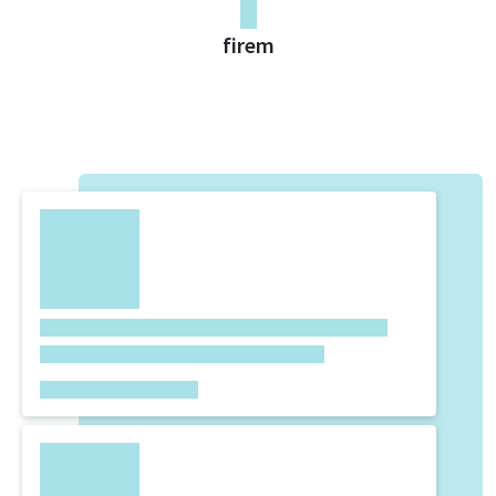
0
firem