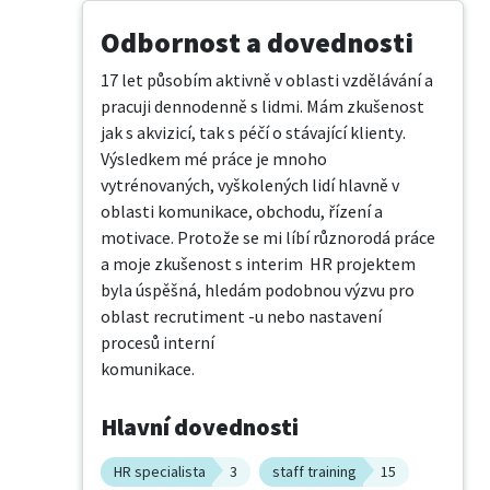
Odbornost a dovednosti
17 let působím aktivně v oblasti vzdělávání a 
pracuji dennodenně s lidmi. Mám zkušenost 
jak s akvizicí, tak s péčí o stávající klienty. 
Výsledkem mé práce je mnoho 
vytrénovaných, vyškolených lidí hlavně v 
oblasti komunikace, obchodu, řízení a 
motivace. Protože se mi líbí různorodá práce 
a moje zkušenost s interim  HR projektem 
byla úspěšná, hledám podobnou výzvu pro 
oblast recrutiment -u nebo nastavení 
procesů interní 

komunikace.
Hlavní dovednosti
HR specialista
3
staff training
15