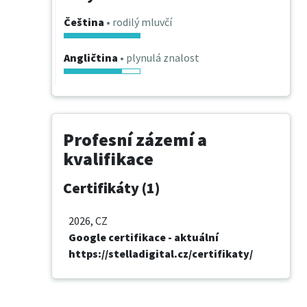
Čeština
• rodilý mluvčí
Angličtina
• plynulá znalost
Profesní zázemí a
kvalifikace
Certifikáty (1)
2026
, CZ
Google certifikace - aktuální
https://stelladigital.cz/certifikaty/