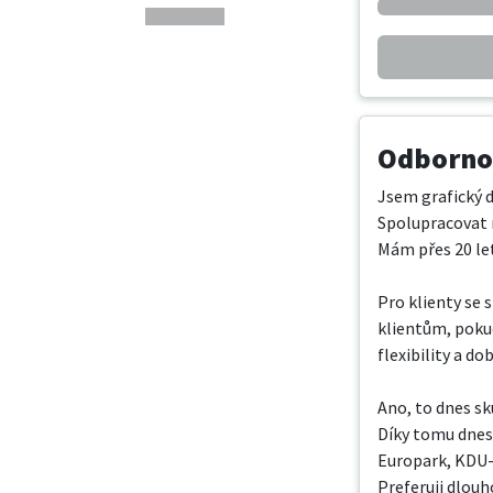
Odbornos
Jsem grafický d
Spolupracovat n
Mám přes 20 let
Pro klienty se
klientům, pokud
flexibility a do
Ano, to dnes sk
Díky tomu dnes
Europark, KDU-Č
Preferuji dlouh