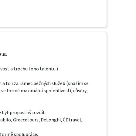
us.

vost a trochu toho talentu:)

 a to i za rámec běžných služeb (snažím se 
 ve formě maximální spolehlivosti, důvěry, 
být propastný rozdíl.

bilo, Greecetours, DeLonghi, ČDtravel, 
 formě spolupráce.
