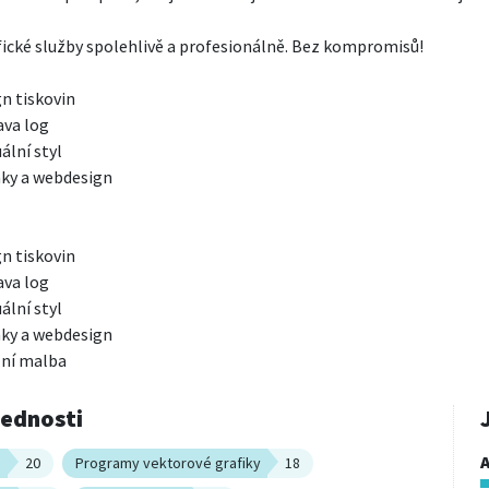
ické služby spolehlivě a profesionálně. Bez kompromisů!

n tiskovin

va log

lní styl

ky a webdesign

n tiskovin

va log

lní styl

ky a webdesign

lní malba
vednosti
A
n
20
Programy vektorové grafiky
18