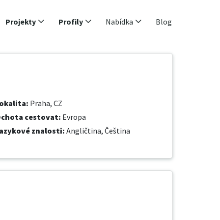
Projekty
Profily
Nabídka
Blog
okalita
:
Praha, CZ
chota cestovat
:
Evropa
azykové znalosti
:
Angličtina,
Čeština