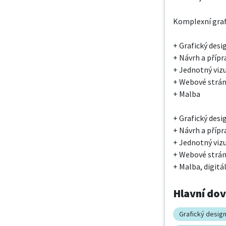
Komplexní graf
+ Grafický desig
+ Návrh a přípra
+ Jednotný vizuá
+ Webové strán
+ Malba

+ Grafický desig
+ Návrh a přípra
+ Jednotný vizuá
+ Webové strán
+ Malba, digitá
Hlavní do
Grafický desig