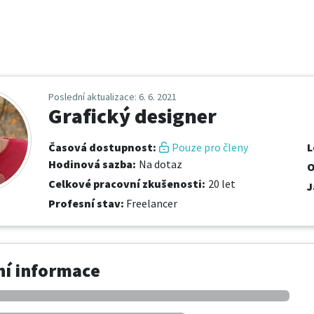
Poslední aktualizace
: 6. 6. 2021
Grafický designer
Časová dostupnost
:
Pouze pro členy
L
Hodinová sazba
:
Na dotaz
O
Celkové pracovní zkušenosti
:
20 let
J
Profesní stav
:
Freelancer
í informace