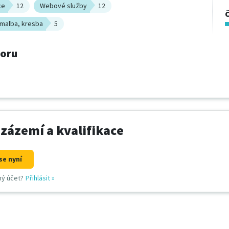
ce
12
Webové služby
12
í malba, kresba
5
boru
 zázemí a kvalifikace
se nyní
ný účet?
Přihlásit
»