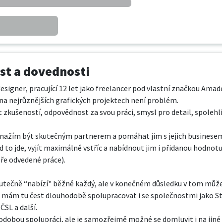
t a dovednosti
esigner, pracující 12 let jako freelancer pod vlastní značkou Amade
a nejrůznějších grafických projektech není problém. 

 zkušeností, odpovědnost za svou práci, smysl pro detail, spolehli
 snažím být skutečným partnerem a pomáhat jim s jejich businesem
 to jde, vyjít maximálně vstříc a nabídnout jim i přidanou hodnotu
bře odvedené práce).

utečně “nabízí" běžně každý, ale v konečném důsledku v tom může 
 mám tu čest dlouhodobě spolupracovat i se společnostmi jako Sta
SL a další.

odobou spolupráci, ale je samozřejmě možné se domluvit i na jiné