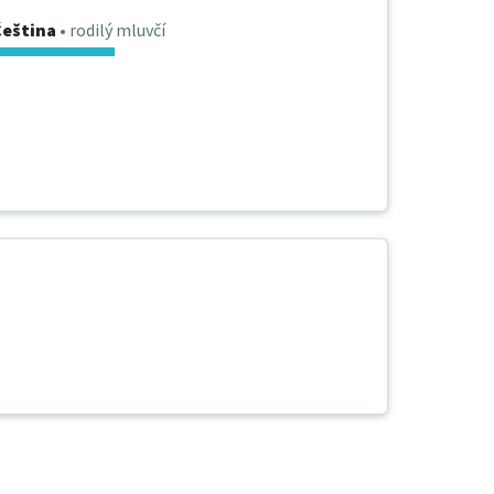
Čeština
• rodilý mluvčí