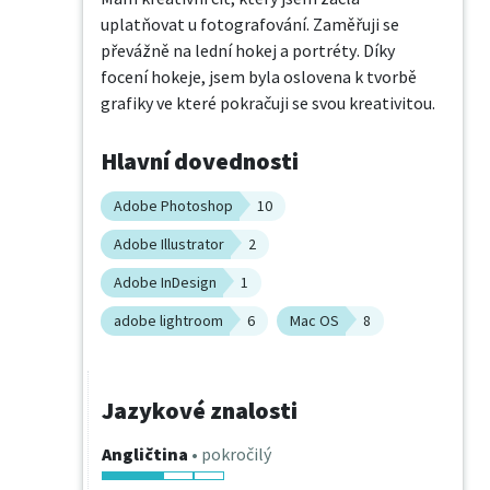
uplatňovat u fotografování. Zaměřuji se 
převážně na lední hokej a portréty. Díky 
focení hokeje, jsem byla oslovena k tvorbě 
grafiky ve které pokračuji se svou kreativitou.
Hlavní dovednosti
Adobe Photoshop
10
Adobe Illustrator
2
Adobe InDesign
1
adobe lightroom
6
Mac OS
8
Jazykové znalosti
Angličtina
• pokročilý