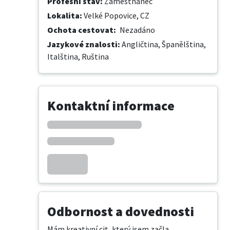
Profesní stav
:
Zaměstnanec
Lokalita
:
Velké Popovice, CZ
Ochota cestovat
:
Nezadáno
Jazykové znalosti
:
Angličtina,
Španělština,
Italština,
Ruština
Kontaktní informace
Odbornost a dovednosti
Mám kreativní cit, který jsem začla 