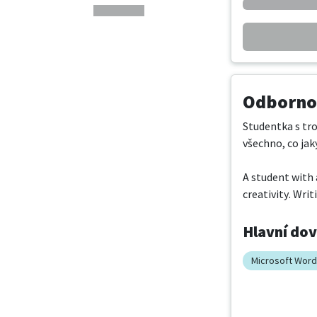
Odbornos
Studentka s tro
všechno, co jaký
A student with 
creativity. Wri
Hlavní do
Microsoft Word