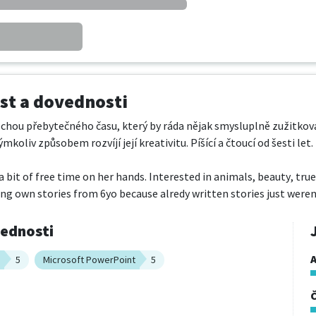
t a dovednosti
chou přebytečného času, který by ráda nějak smysluplně zužitkovala
mkoliv způsobem rozvíjí její kreativitu. Píšící a čtoucí od šesti let.  
a bit of free time on her hands. Interested in animals, beauty, tru
ting own stories from 6yo because alredy written stories just were
vednosti
A
5
Microsoft PowerPoint
5