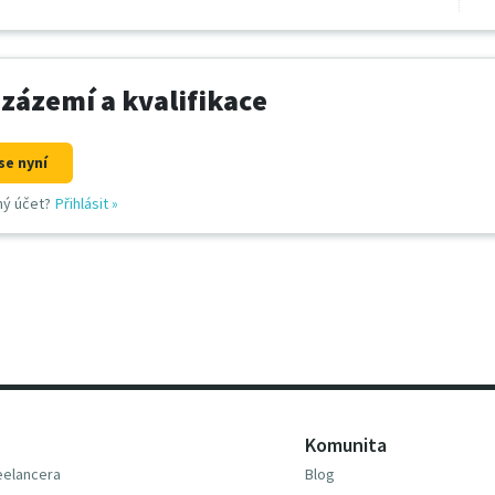
 zázemí a kvalifikace
se nyní
ný účet?
Přihlásit
»
Komunita
reelancera
Blog