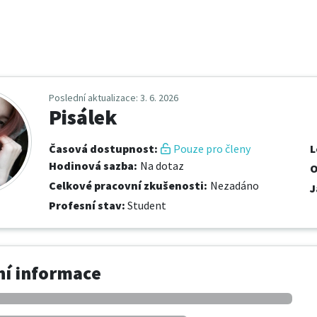
Poslední aktualizace
: 3. 6. 2026
Pisálek
Časová dostupnost
:
Pouze pro členy
L
Hodinová sazba
:
Na dotaz
O
Celkové pracovní zkušenosti
:
Nezadáno
J
Profesní stav
:
Student
í informace