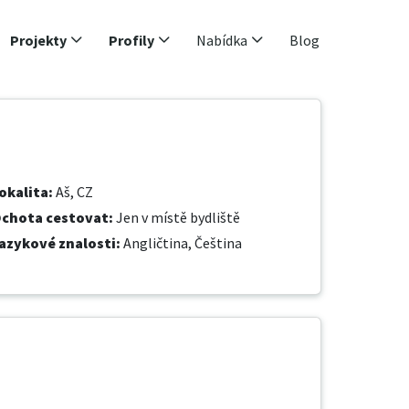
Projekty
Profily
Nabídka
Blog
okalita
:
Aš, CZ
chota cestovat
:
Jen v místě bydliště
azykové znalosti
:
Angličtina,
Čeština