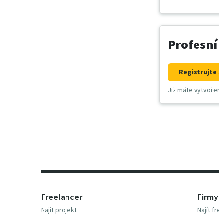
Profesní
Registrujte 
Již máte vytvoře
Freelancer
Firmy
Najít projekt
Najít f