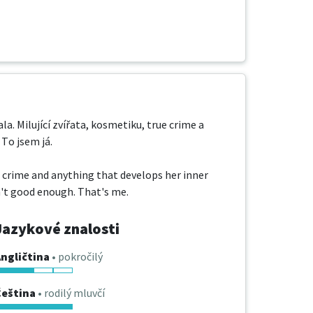
. Milující zvířata, kosmetiku, true crime a 
To jsem já. 

e crime and anything that develops her inner 
n't good enough. That's me.
Jazykové znalosti
ngličtina
• pokročilý
Čeština
• rodilý mluvčí