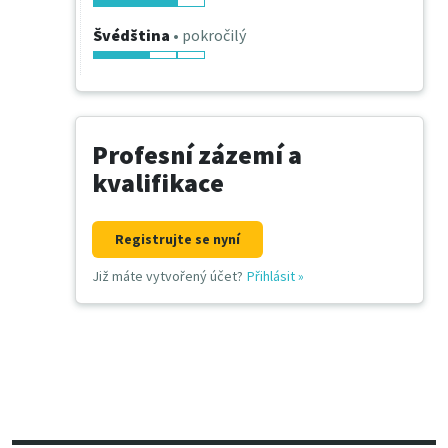
Švédština
• pokročilý
Profesní zázemí a
kvalifikace
Registrujte se nyní
Již máte vytvořený účet?
Přihlásit
»