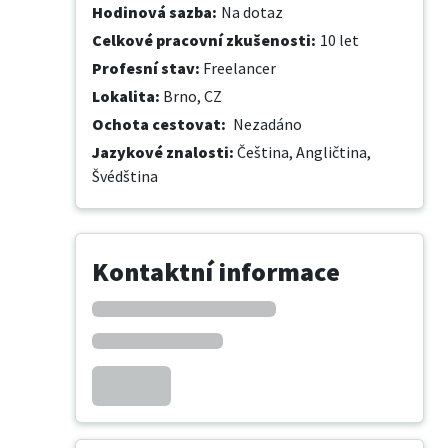
Hodinová sazba
:
Na dotaz
Celkové pracovní zkušenosti
:
10 let
Profesní stav
:
Freelancer
Lokalita
:
Brno, CZ
Ochota cestovat
:
Nezadáno
Jazykové znalosti
:
Čeština,
Angličtina,
Švédština
Kontaktní informace