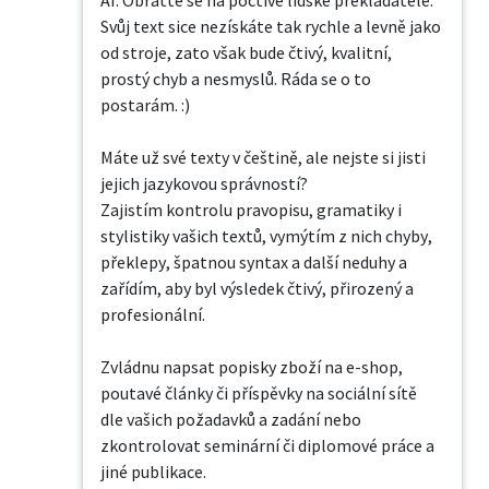
AI. Obraťte se na poctivé lidské překladatele. 
Svůj text sice nezískáte tak rychle a levně jako 
od stroje, zato však bude čtivý, kvalitní, 
prostý chyb a nesmyslů. Ráda se o to 
postarám. :) 

Máte už své texty v češtině, ale nejste si jisti 
jejich jazykovou správností?

Zajistím kontrolu pravopisu, gramatiky i 
stylistiky vašich textů, vymýtím z nich chyby, 
překlepy, špatnou syntax a další neduhy a 
zařídím, aby byl výsledek čtivý, přirozený a 
profesionální.

Zvládnu napsat popisky zboží na e-shop, 
poutavé články či příspěvky na sociální sítě 
dle vašich požadavků a zadání nebo 
zkontrolovat seminární či diplomové práce a 
jiné publikace.
