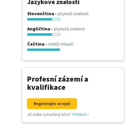
Jazykové znalosti
Slovenština
• plynulá znalost
Angličtina
• plynulá znalost
Čeština
• rodilý mluvčí
Profesní zázemí a
kvalifikace
Registrujte se nyní
Již máte vytvořený účet?
Přihlásit
»