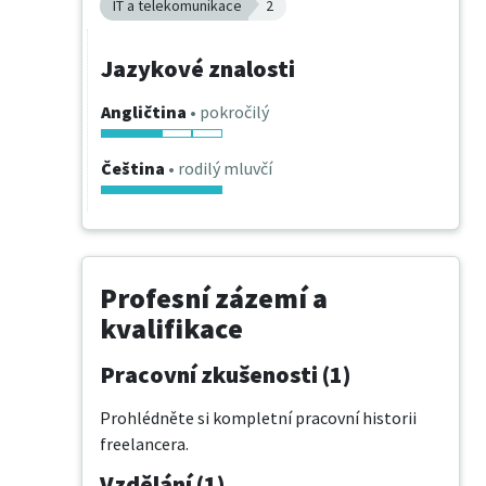
IT a telekomunikace
2
Jazykové znalosti
Angličtina
• pokročilý
Čeština
• rodilý mluvčí
Profesní zázemí a
kvalifikace
Pracovní zkušenosti (1)
Prohlédněte si kompletní pracovní historii
freelancera.
Vzdělání (1)