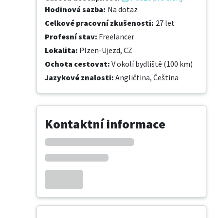
Hodinová sazba
:
Na dotaz
Celkové pracovní zkušenosti
:
27 let
Profesní stav
:
Freelancer
Lokalita
:
Plzen-Ujezd, CZ
Ochota cestovat
:
V okolí bydliště (100 km)
Jazykové znalosti
:
Angličtina,
Čeština
Kontaktní informace