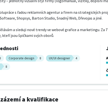
ity – jednotný vizuální styl firmy (logomanuál, vizitky, dopisní mat
lupráce s řadou reklamních agentur a firem na strategických proj
 Software, Shopsys, Barton Studio, Snadný Web, Dřevojas a jiné.

ělávám a sleduji nové trendy ve webové grafice a marketingu. Za 7
, kteří jsou špičkami svých oborů.
vednosti
A
8
Corporate design
8
UX/UI designer
4
n
8
 zázemí a kvalifikace