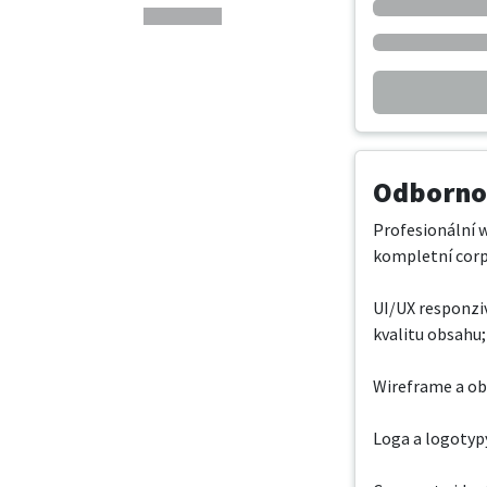
Odbornos
Profesionální 
kompletní corpo
UI/UX responziv
kvalitu obsahu;
Wireframe a ob
Loga a logotypy