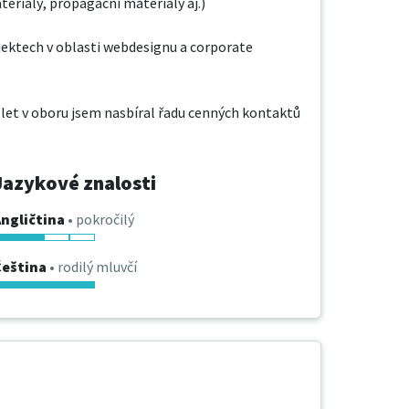
eriály, propagační materiály aj.)

ektech v oblasti webdesignu a corporate 
 let v oboru jsem nasbíral řadu cenných kontaktů 
Jazykové znalosti
ngličtina
• pokročilý
Čeština
• rodilý mluvčí