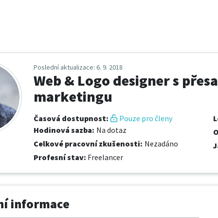
Poslední aktualizace
: 6. 9. 2018
Web & Logo designer s přes
marketingu
Časová dostupnost
:
Pouze pro členy
L
Hodinová sazba
:
Na dotaz
O
Celkové pracovní zkušenosti
:
Nezadáno
J
Profesní stav
:
Freelancer
í informace