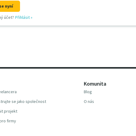
se nyní
ný účet?
Přihlásit
»
Komunita
reelancera
Blog
trujte se jako společnost
O nás
it projekt
pro firmy