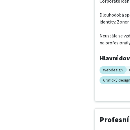
Corporate ident
Dlouhodobá spo
identity: Zoner
Neustále se vzd
na profesionály
Hlavní do
Webdesign
Grafický desig
Profesní