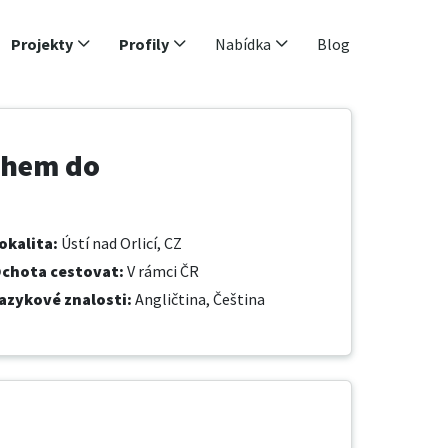
Projekty
Profily
Nabídka
Blog
ahem do
okalita
:
Ústí nad Orlicí, CZ
chota cestovat
:
V rámci ČR
azykové znalosti
:
Angličtina,
Čeština