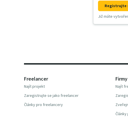
Registrujte 
Již máte vytvoře
Freelancer
Firmy
Najít projekt
Najít f
Zaregistrujte se jako freelancer
Zaregis
Články pro freelancery
Zveřejn
Články 