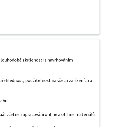
 Dlouhodobé zkušenosti s navrhováním 
řehlednost, použitelnost na všech zařízeních a 


ebu

ál včetně zapracování online a offline materiálů
