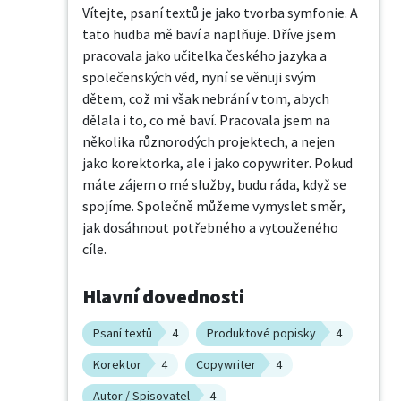
Vítejte, psaní textů je jako tvorba symfonie. A 
tato hudba mě baví a naplňuje. Dříve jsem 
pracovala jako učitelka českého jazyka a 
společenských věd, nyní se věnuji svým 
dětem, což mi však nebrání v tom, abych 
dělala i to, co mě baví. Pracovala jsem na 
několika různorodých projektech, a nejen 
jako korektorka, ale i jako copywriter. Pokud 
máte zájem o mé služby, budu ráda, když se 
spojíme. Společně můžeme vymyslet směr, 
jak dosáhnout potřebného a vytouženého 
cíle.
Hlavní dovednosti
Psaní textů
4
Produktové popisky
4
Korektor
4
Copywriter
4
Autor / Spisovatel
4