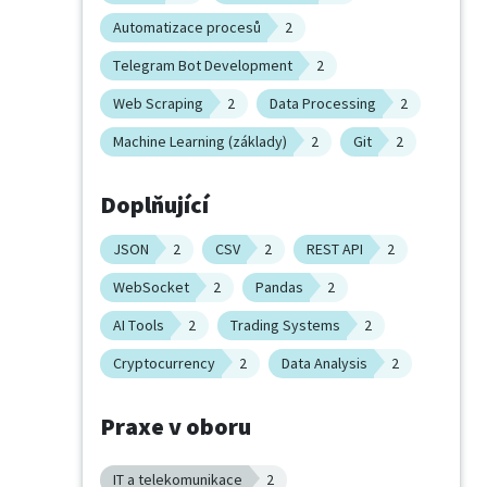
Automatizace procesů
2
Telegram Bot Development
2
Web Scraping
2
Data Processing
2
Machine Learning (základy)
2
Git
2
Doplňující
JSON
2
CSV
2
REST API
2
WebSocket
2
Pandas
2
AI Tools
2
Trading Systems
2
Cryptocurrency
2
Data Analysis
2
Praxe v oboru
IT a telekomunikace
2