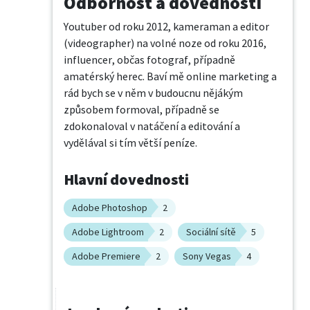
Odbornost a dovednosti
Youtuber od roku 2012, kameraman a editor 
(videographer) na volné noze od roku 2016, 
influencer, občas fotograf, případně 
amatérský herec. Baví mě online marketing a 
rád bych se v něm v budoucnu nějákým 
způsobem formoval, případně se 
zdokonaloval v natáčení a editování a 
vydělával si tím větší peníze.
Hlavní dovednosti
Adobe Photoshop
2
Adobe Lightroom
2
Sociální sítě
5
Adobe Premiere
2
Sony Vegas
4