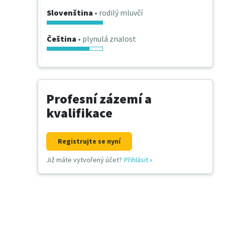
Slovenština
• rodilý mluvčí
Čeština
• plynulá znalost
Profesní zázemí a
kvalifikace
Registrujte se nyní
Již máte vytvořený účet?
Přihlásit
»