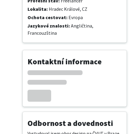
Profesní stav
:
Freelancer
Lokalita
:
Hradec Králové, CZ
Ochota cestovat
:
Evropa
Jazykové znalosti
:
Angličtina,
Francouzština
Kontaktní informace
Odbornost a dovednosti
Vystudoval jsem obor design na ČVUT v Praze 