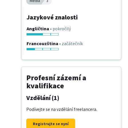
Média
3
Jazykové znalosti
Angličtina
• pokročilý
Francouzština
• začátečník
Profesní zázemí a
kvalifikace
Vzdělání (1)
Podívejte se na vzdělání freelancera.
Registrujte se nyní