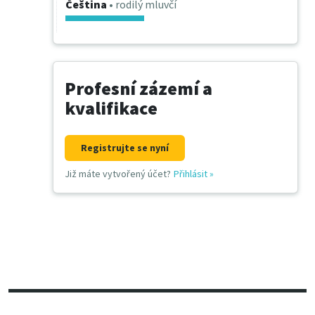
Čeština
• rodilý mluvčí
Profesní zázemí a
kvalifikace
Registrujte se nyní
Již máte vytvořený účet?
Přihlásit
»