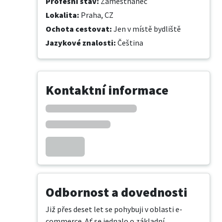
Profesní stav
:
Zaměstnanec
Lokalita
:
Praha, CZ
Ochota cestovat
:
Jen v místě bydliště
Jazykové znalosti
:
Čeština
Kontaktní informace
Odbornost a dovednosti
Již přes deset let se pohybuji v oblasti e-
commerce. Ať se jednalo o základní 