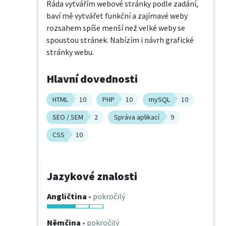
Ráda vytvářím webové stránky podle zadání, 
baví mě vytvářet funkční a zajímavé weby 
rozsahem spíše menší než velké weby se 
spoustou stránek. Nabízím i návrh grafické 
stránky webu.
Hlavní dovednosti
HTML
10
PHP
10
mySQL
10
SEO / SEM
2
Správa aplikací
9
CSS
10
Jazykové znalosti
Angličtina
• pokročilý
Němčina
• pokročilý