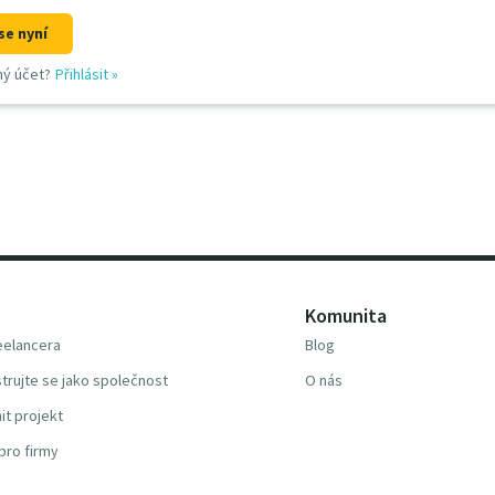
se nyní
ný účet?
Přihlásit
»
Komunita
reelancera
Blog
trujte se jako společnost
O nás
it projekt
pro firmy