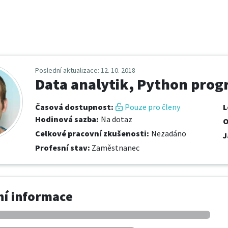
Poslední aktualizace
: 12. 10. 2018
Data analytik, Python pro
Časová dostupnost
:
Pouze pro členy
L
Hodinová sazba
:
Na dotaz
O
Celkové pracovní zkušenosti
:
Nezadáno
J
Profesní stav
:
Zaměstnanec
í informace