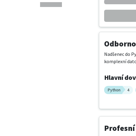
Odbornos
Nadšenec do Pyt
komplexní dato
Hlavní do
Python
4
Profesní