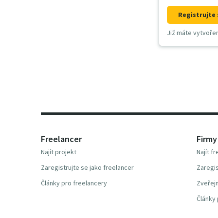
Registrujte 
Již máte vytvoře
Freelancer
Firmy
Najít projekt
Najít f
Zaregistrujte se jako freelancer
Zaregis
Články pro freelancery
Zveřejn
Články 