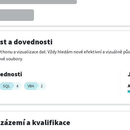
t a dovednosti
honu a vizualizace dat. Vždy hledám nové efektivní a vizuálně pů
vé soubory.
vednosti
A
SQL
4
VBA
2
 zázemí a kvalifikace