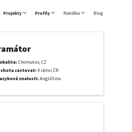
Projekty
Profily
Nabídka
Blog
gramátor
okalita
:
Chomutov, CZ
chota cestovat
:
V rámci ČR
azykové znalosti
:
Angličtina