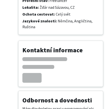
Profesní stav
:
Freelancer
Lokalita
:
Žďár nad Sázavou, CZ
Ochota cestovat
:
Celý svět
Jazykové znalosti
:
Němčina,
Angličtina,
Ruština
Kontaktní informace
Odbornost a dovednosti
Mám dlouholetou praxi v programování plc, 