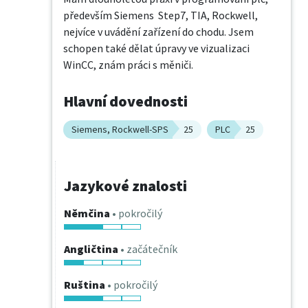
především Siemens  Step7, TIA, Rockwell, 
nejvíce v uvádění zařízení do chodu. Jsem 
schopen také dělat úpravy ve vizualizaci 
WinCC, znám práci s měniči.
Hlavní dovednosti
Siemens, Rockwell-SPS
25
PLC
25
Jazykové znalosti
Němčina
• pokročilý
Angličtina
• začátečník
Ruština
• pokročilý