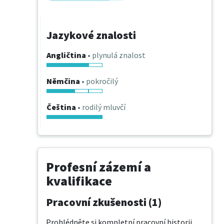
Jazykové znalosti
Angličtina
• plynulá znalost
Němčina
• pokročilý
Čeština
• rodilý mluvčí
Profesní zázemí a
kvalifikace
Pracovní zkušenosti (1)
Prohlédněte si kompletní pracovní historii