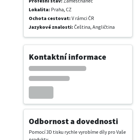
Profesní stav
:
Zaměstnanec
Lokalita
:
Praha, CZ
Ochota cestovat
:
V rámci ČR
Jazykové znalosti
:
Čeština,
Angličtina
Kontaktní informace
Odbornost a dovednosti
​Pomocí 3D tisku rychle vyrobíme díly pro Vaše 
produkty.
