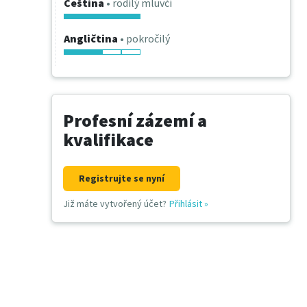
Čeština
• rodilý mluvčí
Angličtina
• pokročilý
Profesní zázemí a
kvalifikace
Registrujte se nyní
Již máte vytvořený účet?
Přihlásit
»