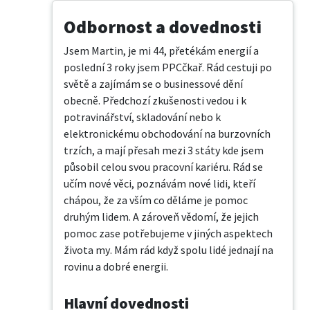
Odbornost a dovednosti
Jsem Martin, je mi 44, přetékám energií a 
poslední 3 roky jsem PPCčkař. Rád cestuji po 
světě a zajímám se o businessové dění 
obecně. Předchozí zkušenosti vedou i k 
potravinářství, skladování nebo k 
elektronickému obchodování na burzovních 
trzích, a mají přesah mezi 3 státy kde jsem 
působil celou svou pracovní kariéru. Rád se 
učím nové věci, poznávám nové lidi, kteří 
chápou, že za vším co děláme je pomoc 
druhým lidem. A zároveň vědomí, že jejich 
pomoc zase potřebujeme v jiných aspektech 
života my. Mám rád když spolu lidé jednají na 
rovinu a dobré energii.
Hlavní dovednosti