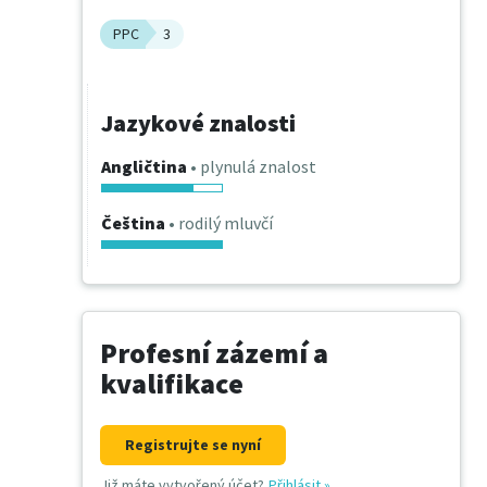
PPC
3
Jazykové znalosti
Angličtina
• plynulá znalost
Čeština
• rodilý mluvčí
Profesní zázemí a
kvalifikace
Registrujte se nyní
Již máte vytvořený účet?
Přihlásit
»