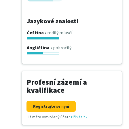
Jazykové znalosti
Čeština
• rodilý mluvčí
Angličtina
• pokročilý
Profesní zázemí a
kvalifikace
Registrujte se nyní
Již máte vytvořený účet?
Přihlásit
»