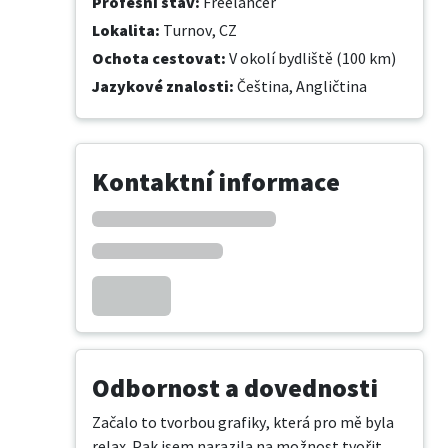
Profesní stav
:
Freelancer
Lokalita
:
Turnov, CZ
Ochota cestovat
:
V okolí bydliště (100 km)
Jazykové znalosti
:
Čeština,
Angličtina
Kontaktní informace
Odbornost a dovednosti
Začalo to tvorbou grafiky, která pro mě byla 
relax. Pak jsem narazila na ​možnost tvořit 