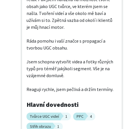
obsah jako UGC tvůrce, ve kterém jsem se ​
našla. Tvoření videí a vše okolo mě baví a 
užívám si to. ​Zpětná vazba od okolí i klientů 
je můj hnací motor.

Ráda pomohu i vaší značce s propagací a 
tvorbou UGC obsahu.

Jsem schopna vytvořit videa a fotky různých 
typů pro ​téměř jakýkoli segment. Vše je na 
vzájemné domluvě.

Reaguji rychle, jsem pečlivá a držím termíny.
Hlavní dovednosti
Tvůrce UGC videí
1
PPC
4
Střih obrazu
1