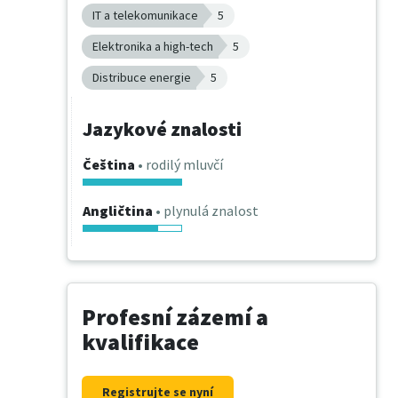
IT a telekomunikace
5
Elektronika a high-tech
5
Distribuce energie
5
Jazykové znalosti
Čeština
• rodilý mluvčí
Angličtina
• plynulá znalost
Profesní zázemí a
kvalifikace
Registrujte se nyní