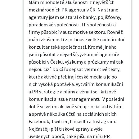
Mám mnoholeté zkušenosti z největších 
mezinárodních PR agentur v ČR. Na straně 
agentury jsem se staral o banky, pojišťovny, 
poradenské společnosti, IT společnosti a 
firmy působící v automotive sektoru. Rovněž 
mám zkušenosti z in-house velké nadnárodní 
konzultantské společnosti. Kromě jiného 
jsem působil v největší výzkumné agentuře 
působící v Česku, výzkumy a průzkumy mi tak 
nejsou cizí. Dokážu sepsat velmi čtivé texty, 
které aktivně přebírají české média a je po 
nich vysoká poptávka. Vytvářím komunikační 
a PR strategie a plány a věnuji se i krizové 
komunikaci a issue managementu. V poslední 
době se velmi aktivně věnuji social aktivitám 
a správě několika účtů na sociálních sítích 
Facebook, Twitter, LinkedIn a Instagram. 
Nejčastěji píši tiskové zprávy z výše 
uvedených oborů, také píšu na míru PR 