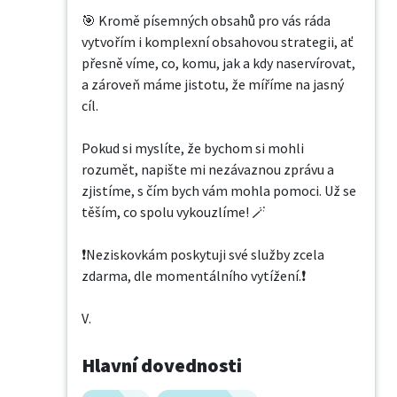
🎯 Kromě písemných obsahů pro vás ráda 
vytvořím i komplexní obsahovou strategii, ať 
přesně víme, co, komu, jak a kdy naservírovat, 
a zároveň máme jistotu, že míříme na jasný 
cíl. 

Pokud si myslíte, že bychom si mohli 
rozumět, napište mi nezávaznou zprávu a 
zjistíme, s čím bych vám mohla pomoci. Už se 
těším, co spolu vykouzlíme! 🪄

❗️Neziskovkám poskytuji své služby zcela 
zdarma, dle momentálního vytížení.❗️

V.
Hlavní dovednosti