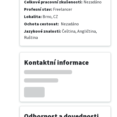
Celkové pracovní zkušenosti
:
Nezadáno
Profesní stav
:
Freelancer
Lokalita
:
Brno, CZ
Ochota cestovat
:
Nezadáno
Jazykové znalosti
:
Čeština,
Angličtina,
Ruština
Kontaktní informace
Odbornost a dovednosti