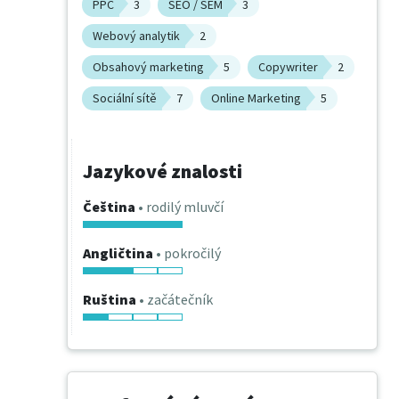
PPC
3
SEO / SEM
3
Webový analytik
2
Obsahový marketing
5
Copywriter
2
Sociální sítě
7
Online Marketing
5
Jazykové znalosti
Čeština
• rodilý mluvčí
Angličtina
• pokročilý
Ruština
• začátečník