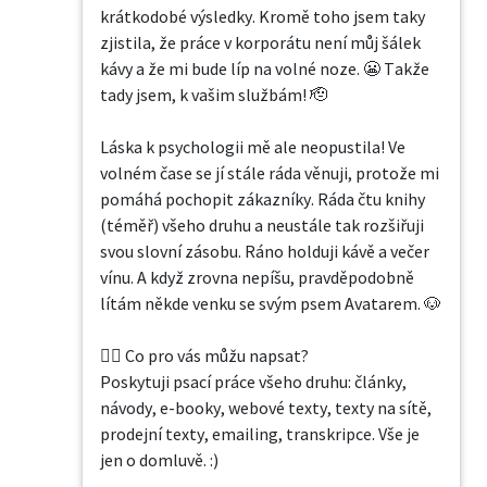
krátkodobé výsledky. Kromě toho jsem taky 
zjistila, že práce v korporátu není můj šálek 
kávy a že mi bude líp na volné noze. 😬 Takže 
tady jsem, k vašim službám! 🫡

Láska k psychologii mě ale neopustila! Ve 
volném čase se jí stále ráda věnuji, protože mi 
pomáhá pochopit zákazníky. Ráda čtu knihy 
(téměř) všeho druhu a neustále tak rozšiřuji 
svou slovní zásobu. Ráno holduji kávě a večer 
vínu. A když zrovna nepíšu, pravděpodobně 
lítám někde venku se svým psem Avatarem. 🐶

✍🏼 Co pro vás můžu napsat?

Poskytuji psací práce všeho druhu: články, 
návody, e-booky, webové texty, texty na sítě, 
prodejní texty, emailing, transkripce. Vše je 
jen o domluvě. :)
