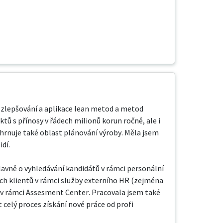
ch zlepšování a aplikace lean metod a metod 
tů s přínosy v řádech milionů korun ročně, ale i 
ahrnuje také oblast plánování výroby. Měla jsem 
dí.

hlavně o vyhledávání kandidátů v rámci personální 
ch klientů v rámci služby externího HR (zejména 
 v rámci Assesment Center. Pracovala jsem také 
celý proces získání nové práce od profi 