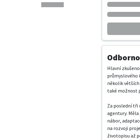
Odbornos
Hlavní zkušenos
průmyslového in
několik větších
také možnost př
Za poslední tři
agentury. Měla
nábor, adaptac
na rozvoji proj
životopisu až p