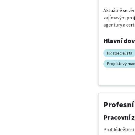
Aktuálně se věn
zajímavým proj
agentury a cer
Hlavní do
HR specialista
Projektový ma
Profesní
Pracovní z
Prohlédněte si 