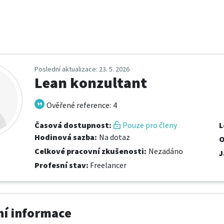
Poslední aktualizace
: 23. 5. 2026
Lean konzultant
Ověřené reference
:
4
Časová dostupnost
:
Pouze pro členy
L
Hodinová sazba
:
Na dotaz
O
Celkové pracovní zkušenosti
:
Nezadáno
J
Profesní stav
:
Freelancer
í informace