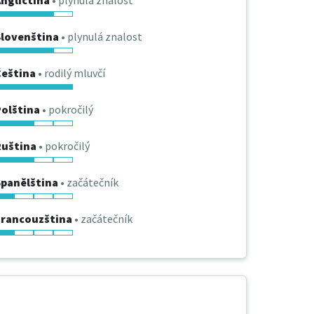
ngličtina
• plynulá znalost
Slovenština
• plynulá znalost
Čeština
• rodilý mluvčí
Polština
• pokročilý
Ruština
• pokročilý
Španělština
• začátečník
Francouzština
• začátečník