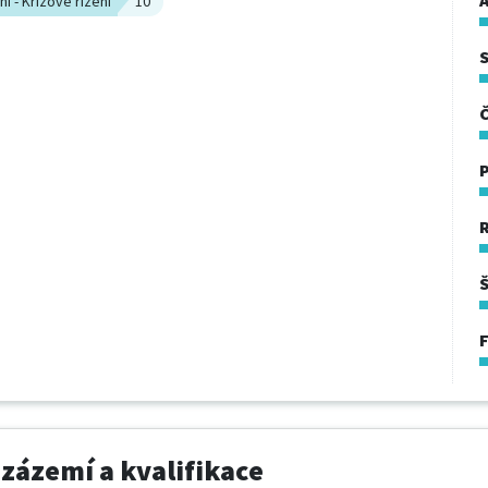
A
í - Krizové řízení
10
 zázemí a kvalifikace