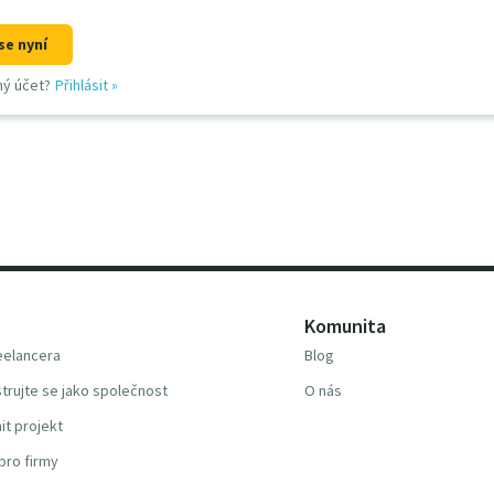
se nyní
ný účet?
Přihlásit
»
Komunita
reelancera
Blog
trujte se jako společnost
O nás
it projekt
pro firmy