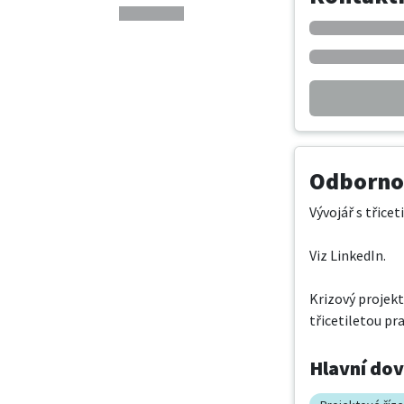
Odbornos
Vývojář s třicet
Viz LinkedIn.

Krizový projekt
třicetiletou pra
Hlavní do