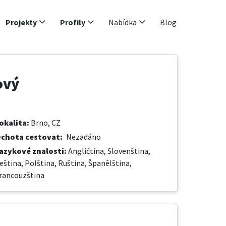
Projekty
Profily
Nabídka
Blog
ový
okalita
:
Brno, CZ
chota cestovat
:
Nezadáno
azykové znalosti
:
Angličtina,
Slovenština,
eština,
Polština,
Ruština,
Španělština,
rancouzština