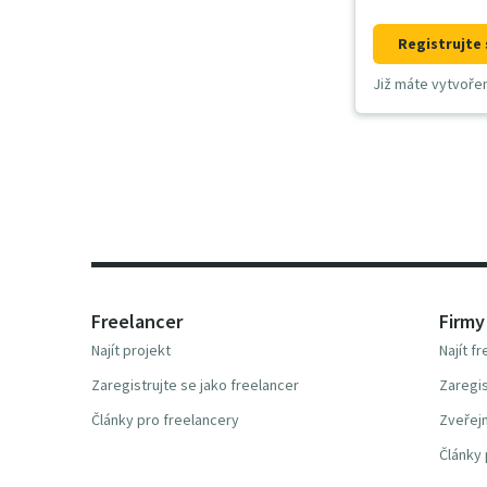
Registrujte 
Již máte vytvoře
Freelancer
Firmy
Najít projekt
Najít f
Zaregistrujte se jako freelancer
Zaregis
Články pro freelancery
Zveřejn
Články 