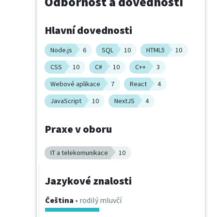
Odbornost a dovednosti
Hlavní dovednosti
Node.js
6
SQL
10
HTML5
10
CSS
10
C#
10
C++
3
Webové aplikace
7
React
4
JavaScript
10
NextJS
4
Praxe v oboru
IT a telekomunikace
10
Jazykové znalosti
Čeština
• rodilý mluvčí