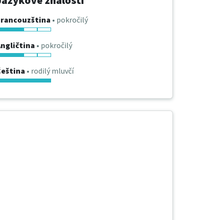
Jazykové znalosti
Francouzština
• pokročilý
ngličtina
• pokročilý
Čeština
• rodilý mluvčí