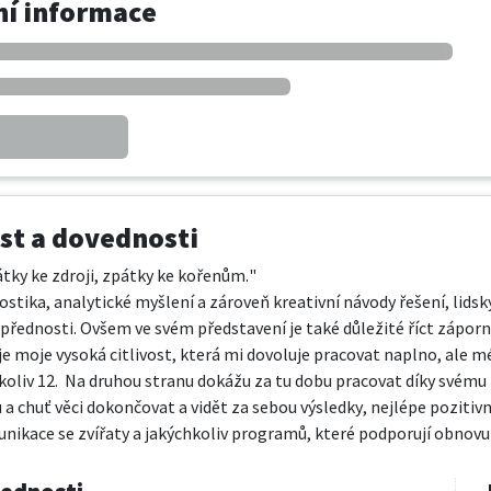
í informace
t a dovednosti
ky ke zdroji, zpátky ke kořenům."

stika, analytické myšlení a zároveň kreativní návody řešení, lidsk
 přednosti. Ovšem ve svém představení je také důležité říct záporné
je moje vysoká citlivost, která mi dovoluje pracovat naplno, ale m
ikoliv 12.  Na druhou stranu dokážu za tu dobu pracovat díky svému
a chuť věci dokončovat a vidět za sebou výsledky, nejlépe pozitivní
nikace se zvířaty a jakýchkoliv programů, které podporují obnovu z