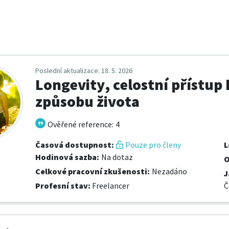
Poslední aktualizace
: 18. 5. 2026
Longevity, celostní přístup
způsobu života
Ověřené reference
:
4
Časová dostupnost
:
Pouze pro členy
L
Hodinová sazba
:
Na dotaz
O
Celkové pracovní zkušenosti
:
Nezadáno
J
Profesní stav
:
Freelancer
Č