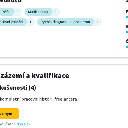
vednosti
Péče
1
Multitasking
1
rtivní jednání
1
Rychlá diagnostika problému
1
A
 zázemí a kvalifikace
kušenosti (4)
kompletní pracovní historii freelancera.
se nyní
ný účet?
Přihlásit
»