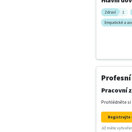
Hlavní do
Zdraví
1
Empatické a ase
Profesní
Pracovní z
Prohlédněte si 
Registrujte 
Již máte vytvoře