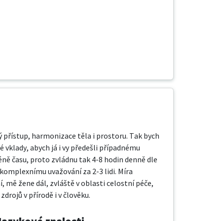
ý přístup, harmonizace těla i prostoru. Tak bych 
 vklady, abych já i vy předešli případnému 
éně času, proto zvládnu tak 4-8 hodin denně dle 
 komplexnímu uvažování za 2-3 lidi. Míra 
, mě žene dál, zvláště v oblasti celostní péče, 
drojů v přírodě i v člověku.