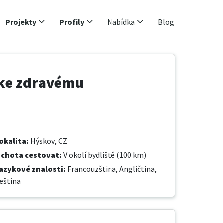
Projekty
Profily
Nabídka
Blog
 ke zdravému
okalita
:
Hýskov, CZ
chota cestovat
:
V okolí bydliště (100 km)
azykové znalosti
:
Francouzština,
Angličtina,
eština