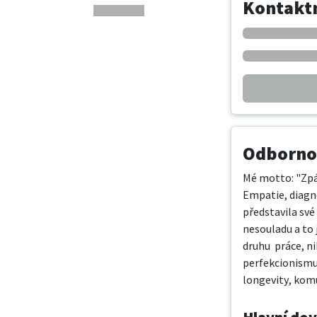
Kontaktn
Odbornos
Mé motto: "Zpát
Empatie, diagno
představila své
nesouladu a to 
druhu  práce, n
perfekcionismu 
longevity, komu