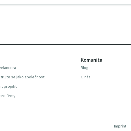
Komunita
reelancera
Blog
trujte se jako společnost
O nás
it projekt
pro firmy
Imprint