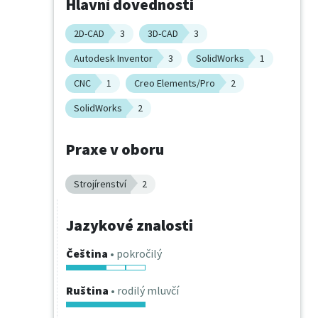
Hlavní dovednosti
2D-CAD
3
3D-CAD
3
Autodesk Inventor
3
SolidWorks
1
CNC
1
Creo Elements/Pro
2
SolidWorks
2
Praxe v oboru
Strojírenství
2
Jazykové znalosti
Čeština
• pokročilý
Ruština
• rodilý mluvčí