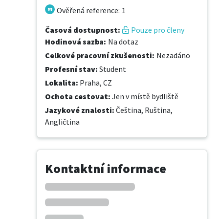
Ověřená reference
:
1
Časová dostupnost
:
Pouze pro členy
Hodinová sazba
:
Na dotaz
Celkové pracovní zkušenosti
:
Nezadáno
Profesní stav
:
Student
Lokalita
:
Praha, CZ
Ochota cestovat
:
Jen v místě bydliště
Jazykové znalosti
:
Čeština,
Ruština,
Angličtina
Kontaktní informace