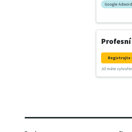
Google Adwor
Profesní
Registrujte 
Již máte vytvoře