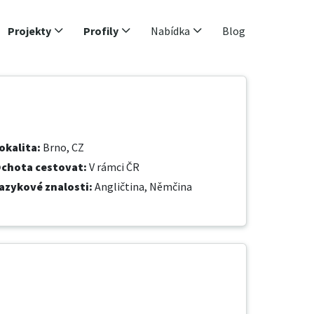
Projekty
Profily
Nabídka
Blog
okalita
:
Brno, CZ
chota cestovat
:
V rámci ČR
azykové znalosti
:
Angličtina,
Němčina