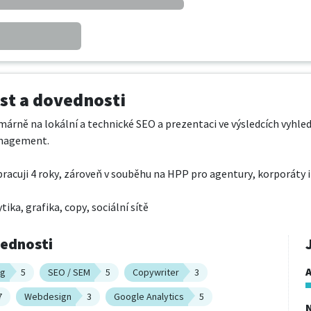
t a dovednosti
márně na lokální a technické SEO a prezentaci ve výsledcích vyhl
nagement.

racuji 4 roky, zároveň v souběhu na HPP pro agentury, korporáty i m
ika, grafika, copy, sociální sítě
vednosti
A
ng
5
SEO / SEM
5
Copywriter
3
7
Webdesign
3
Google Analytics
5