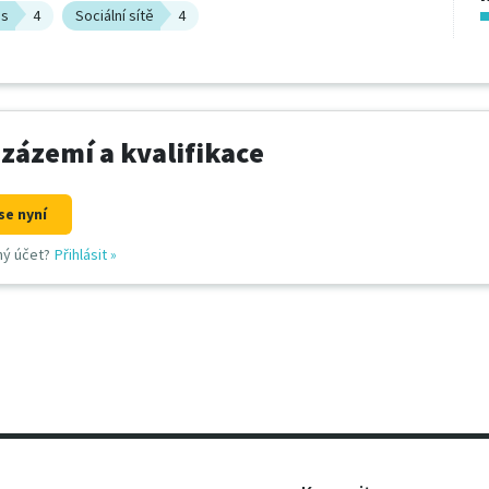
ds
4
Sociální sítě
4
 zázemí a kvalifikace
se nyní
ný účet?
Přihlásit
»