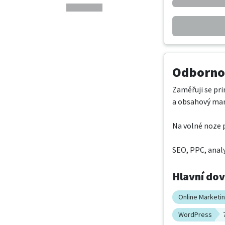
Odbornos
Zaměřuji se pri
a obsahový ma
Na volné noze p
SEO, PPC, analyt
Hlavní do
Online Marketi
WordPress