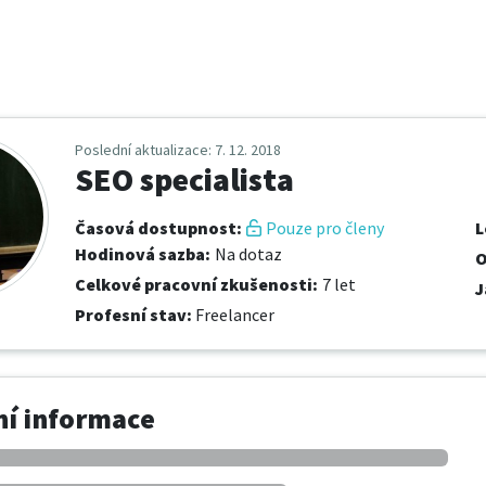
Poslední aktualizace
: 7. 12. 2018
SEO specialista
Časová dostupnost
:
Pouze pro členy
L
Hodinová sazba
:
Na dotaz
O
Celkové pracovní zkušenosti
:
7 let
J
Profesní stav
:
Freelancer
í informace