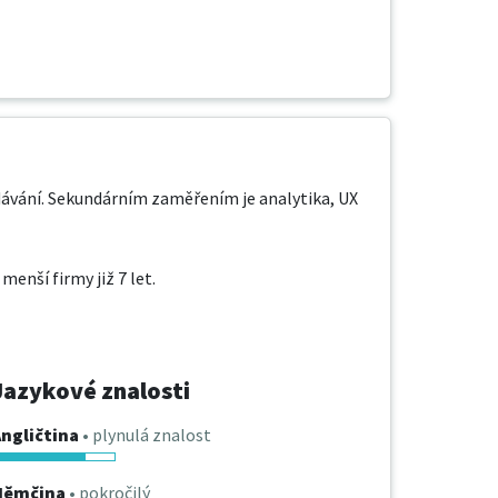
edávání. Sekundárním zaměřením je analytika, UX 
enší firmy již 7 let.

Jazykové znalosti
ngličtina
• plynulá znalost
Němčina
• pokročilý