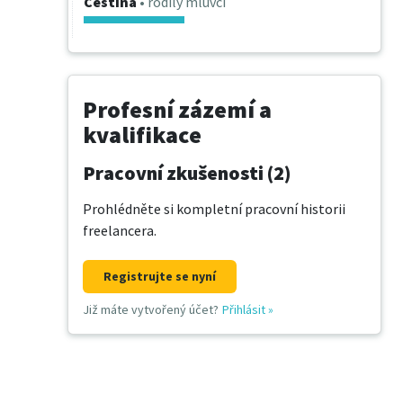
Čeština
• rodilý mluvčí
Profesní zázemí a
kvalifikace
Pracovní zkušenosti (2)
Prohlédněte si kompletní pracovní historii
freelancera.
Registrujte se nyní
Již máte vytvořený účet?
Přihlásit
»