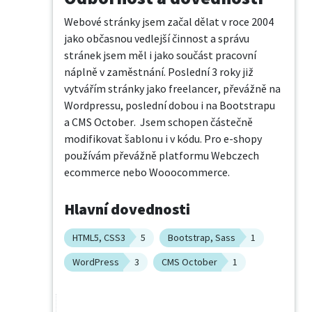
Webové stránky jsem začal dělat v roce 2004 
jako občasnou vedlejší činnost a správu 
stránek jsem měl i jako součást pracovní 
náplně v zaměstnání. Poslední 3 roky již 
vytvářím stránky jako freelancer, převážně na 
Wordpressu, poslední dobou i na Bootstrapu 
a CMS October.  Jsem schopen částečně 
modifikovat šablonu i v kódu. Pro e-shopy 
používám převážně platformu Webczech 
ecommerce nebo Wooocommerce.
Hlavní dovednosti
HTML5, CSS3
5
Bootstrap, Sass
1
WordPress
3
CMS October
1