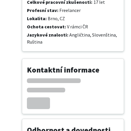
Celkové pracovní zkušenosti
:
17 let
Profesní stav
:
Freelancer
Lokalita
:
Brno, CZ
Ochota cestovat
:
V rámci ČR
Jazykové znalosti
:
Angličtina,
Slovenština,
Ruština
Kontaktní informace
Odbornost a dovednosti