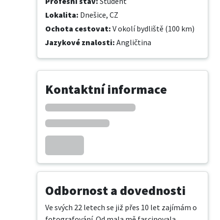
Profesní stav
:
Student
Lokalita
:
Dnešice, CZ
Ochota cestovat
:
V okolí bydliště (100 km)
Jazykové znalosti
:
Angličtina
Kontaktní informace
Odbornost a dovednosti
Ve svých 22 letech se již přes 10 let zajímám o 
fotografování. Od mala mě fascinovala 