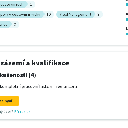
 cestovní ruch
2
pora v cestovním ruchu
10
Yield Management
3
rence
3
U
 zázemí a kvalifikace
kušenosti (4)
kompletní pracovní historii freelancera.
se nyní
ný účet?
Přihlásit
»