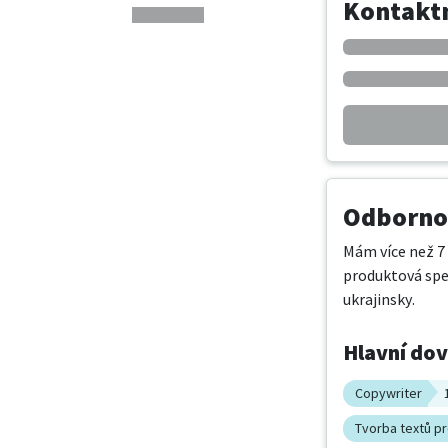
Kontaktn
Odbornos
Mám více než 7 
produktová spec
ukrajinsky.
Hlavní do
Copywriter
Tvorba textů pr