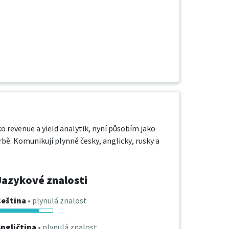
o revenue a yield analytik, nyní působím jako 
bě. Komunikují plynně česky, anglicky, rusky a 
Jazykové znalosti
Čeština
• plynulá znalost
ngličtina
• plynulá znalost