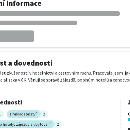
í informace
t a dovednosti
let zkušeností v hotelnictví a cestovním ruchu. Pracovala jsem  jak
ialistka v CK. Věnují se správě zájezdů, popisům hotelů a cenotvor
vednosti
1
Překladatelství
2
o hotely, zájezdy a ubytování
2
A