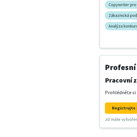
Copywriter pro
Zákaznická pod
Analýza konku
Profesní
Pracovní z
Prohlédněte si 
Registrujte 
Již máte vytvoře