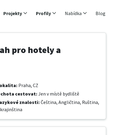
Projekty
Profily
Nabídka
Blog
ah pro hotely a
okalita
:
Praha, CZ
chota cestovat
:
Jen v místě bydliště
azykové znalosti
:
Čeština,
Angličtina,
Ruština,
krajinština