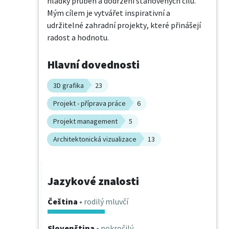
hladký průběh a dodržení stanovených cílů. 
Mým cílem je vytvářet inspirativní a 
udržitelné zahradní projekty, které přinášejí 
radost a hodnotu.
Hlavní dovednosti
3D grafika
23
Projekt - příprava práce
6
Projekt management
5
Architektonická vizualizace
13
Jazykové znalosti
Čeština
• rodilý mluvčí
Slovenština
• pokročilý