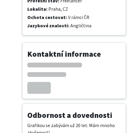
Profesní stav
:
Freelancer
Lokalita
:
Praha, CZ
Ochota cestovat
:
V rámci ČR
Jazykové znalosti
:
Angličtina
Kontaktní informace
Odbornost a dovednosti
Grafikou se zabývám už 20 let. Mám mnoho 
zkušeností.