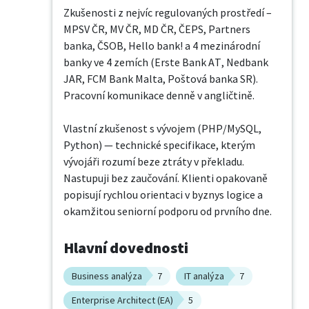
Zkušenosti z nejvíc regulovaných prostředí – 
MPSV ČR, MV ČR, MD ČR, ČEPS, Partners 
banka, ČSOB, Hello bank! a 4 mezinárodní 
banky ve 4 zemích (Erste Bank AT, Nedbank 
JAR, FCM Bank Malta, Poštová banka SR). 
Pracovní komunikace denně v angličtině.

Vlastní zkušenost s vývojem (PHP/MySQL, 
Python) — technické specifikace, kterým 
vývojáři rozumí beze ztráty v překladu.

Nastupuji bez zaučování. Klienti opakovaně 
popisují rychlou orientaci v byznys logice a 
okamžitou seniorní podporu od prvního dne.
Hlavní dovednosti
Business analýza
7
IT analýza
7
Enterprise Architect (EA)
5