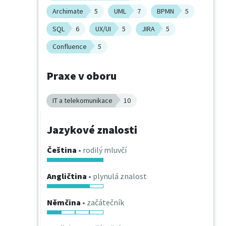
Archimate
5
UML
7
BPMN
5
SQL
6
UX/UI
5
JIRA
5
Confluence
5
Praxe v oboru
IT a telekomunikace
10
Jazykové znalosti
Čeština
• rodilý mluvčí
Angličtina
• plynulá znalost
Němčina
• začátečník