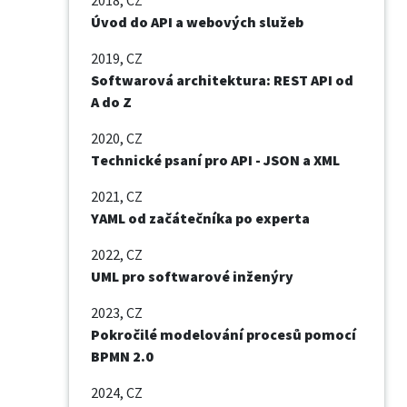
2018
, CZ
Úvod do API a webových služeb
2019
, CZ
Softwarová architektura: REST API od
A do Z
2020
, CZ
Technické psaní pro API - JSON a XML
2021
, CZ
YAML od začátečníka po experta
2022
, CZ
UML pro softwarové inženýry
2023
, CZ
Pokročilé modelování procesů pomocí
BPMN 2.0
2024
, CZ