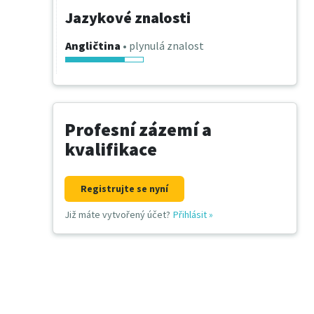
Jazykové znalosti
Angličtina
• plynulá znalost
Profesní zázemí a
kvalifikace
Registrujte se nyní
Již máte vytvořený účet?
Přihlásit
»