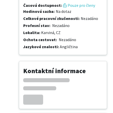
Časová dostupnost
:
Pouze pro členy
Hodinová sazba
:
Na dotaz
Celkové pracovní zkušenosti
:
Nezadáno
Profesní stav
:
Nezadáno
Lokalita
:
Karviná, CZ
Ochota cestovat
:
Nezadáno
Jazykové znalosti
:
Angličtina
Kontaktní informace