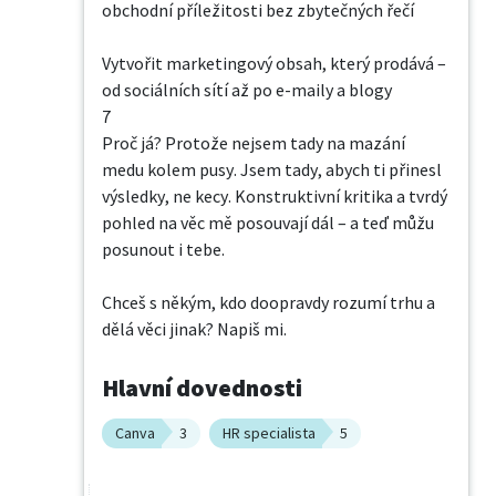
obchodní příležitosti bez zbytečných řečí

Vytvořit marketingový obsah, který prodává – 
od sociálních sítí až po e-maily a blogy

7

Proč já? Protože nejsem tady na mazání 
medu kolem pusy. Jsem tady, abych ti přinesl 
výsledky, ne kecy. Konstruktivní kritika a tvrdý 
pohled na věc mě posouvají dál – a teď můžu 
posunout i tebe.

Chceš s někým, kdo doopravdy rozumí trhu a 
dělá věci jinak? Napiš mi.
Hlavní dovednosti
Canva
3
HR specialista
5