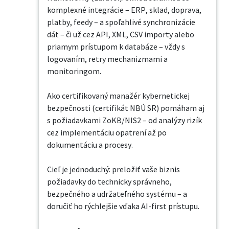
komplexné integrácie – ERP, sklad, doprava, 
platby, feedy – a spoľahlivé synchronizácie 
dát – či už cez API, XML, CSV importy alebo 
priamym prístupom k databáze – vždy s 
logovaním, retry mechanizmami a 
monitoringom.

Ako certifikovaný manažér kybernetickej 
bezpečnosti (certifikát NBÚ SR) pomáham aj 
s požiadavkami ZoKB/NIS2 – od analýzy rizík 
cez implementáciu opatrení až po 
dokumentáciu a procesy.

Cieľ je jednoduchý: preložiť vaše biznis 
požiadavky do technicky správneho, 
bezpečného a udržateľného systému – a 
doručiť ho rýchlejšie vďaka AI-first prístupu.