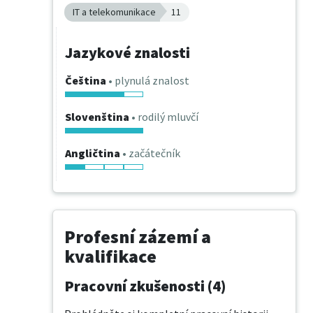
IT a telekomunikace
11
Jazykové znalosti
Čeština
• plynulá znalost
Slovenština
• rodilý mluvčí
Angličtina
• začátečník
Profesní zázemí a
kvalifikace
Pracovní zkušenosti (4)