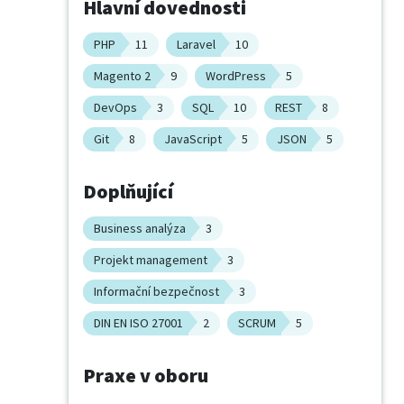
Hlavní dovednosti
PHP
11
Laravel
10
Magento 2
9
WordPress
5
DevOps
3
SQL
10
REST
8
Git
8
JavaScript
5
JSON
5
Doplňující
Business analýza
3
Projekt management
3
Informační bezpečnost
3
DIN EN ISO 27001
2
SCRUM
5
Praxe v oboru