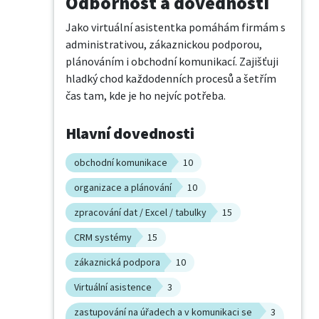
Odbornost a dovednosti
Jako virtuální asistentka pomáhám firmám s 
administrativou, zákaznickou podporou, 
plánováním i obchodní komunikací. Zajišťuji 
hladký chod každodenních procesů a šetřím 
čas tam, kde je ho nejvíc potřeba.
Hlavní dovednosti
obchodní komunikace
10
organizace a plánování
10
zpracování dat / Excel / tabulky
15
CRM systémy
15
zákaznická podpora
10
Virtuální asistence
3
zastupování na úřadech a v komunikaci se
3