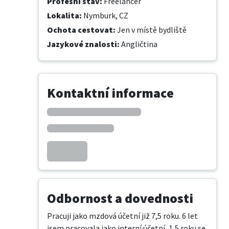
Profesní stav
:
Freelancer
Lokalita
:
Nymburk, CZ
Ochota cestovat
:
Jen v místě bydliště
Jazykové znalosti
:
Angličtina
Kontaktní informace
Odbornost a dovednosti
Pracuji jako mzdová účetní již 7,5 roku. 6 let 
jsem pracovala jako interní účetní, 1,5 roku se 