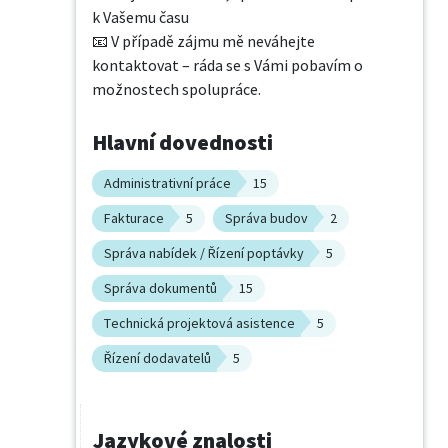
k Vašemu času

📧 V případě zájmu mě neváhejte 
kontaktovat – ráda se s Vámi pobavím o 
možnostech spolupráce.
Hlavní dovednosti
Administrativní práce
15
Fakturace
5
Správa budov
2
Správa nabídek / Řízení poptávky
5
Správa dokumentů
15
Technická projektová asistence
5
Řízení dodavatelů
5
Jazykové znalosti