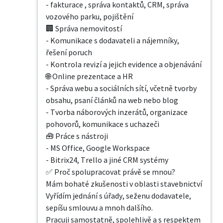
- fakturace , správa kontaktů, CRM, správa 
vozového parku, pojištění

🏢 Správa nemovitostí

- Komunikace s dodavateli a nájemníky, 
řešení poruch

- Kontrola revizí a jejich evidence a objenávání

🌐 Online prezentace a HR

- Správa webu a sociálních sítí, včetně tvorby 
obsahu, psaní článků na web nebo blog

- Tvorba náborových inzerátů, organizace 
pohovorů, komunikace s uchazeči

🧰 Práce s nástroji

- MS Office, Google Workspace

- Bitrix24, Trello a jiné CRM systémy

✅ Proč spolupracovat právě se mnou?

Mám bohaté zkušenosti v oblasti stavebnictví

Vyřídím jednání s úřady, seženu dodavatele, 
sepíšu smlouvu a mnoh dalšího.

Pracuji samostatně, spolehlivě a s respektem 