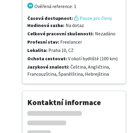
Ověřená reference
:
1
Časová dostupnost
:
Pouze pro členy
Hodinová sazba
:
Na dotaz
Celkové pracovní zkušenosti
:
Nezadáno
Profesní stav
:
Freelancer
Lokalita
:
Praha 10, CZ
Ochota cestovat
:
V okolí bydliště (100 km)
Jazykové znalosti
:
Čeština,
Angličtina,
Francouzština,
Španělština,
Hebrejština
Kontaktní informace