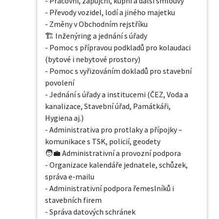
- Pracovní, zápůjční, kupní a další smlouvy

- Převody vozidel, lodí a jiného majetku

- Změny v Obchodním rejstříku

🏗️ Inženýring a jednání s úřady

- Pomoc s přípravou podkladů pro kolaudaci 
(bytové i nebytové prostory)

- Pomoc s vyřizováním dokladů pro stavební 
povolení

- Jednání s úřady a institucemi (ČEZ, Voda a 
kanalizace, Stavební úřad, Památkáři, 
Hygiena aj.)

- Administrativa pro protlaky a přípojky – 
komunikace s TSK, policií, geodety

🧑‍💼 Administrativní a provozní podpora

- Organizace kalendáře jednatele, schůzek, 
správa e-mailu

- Administrativní podpora řemeslníků i 
stavebních firem

- Správa datových schránek
