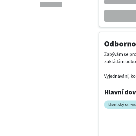
Odbornos
Zabývám se pro
zakládám odborn
Vyjednávání, ko
Hlavní do
klientský servi