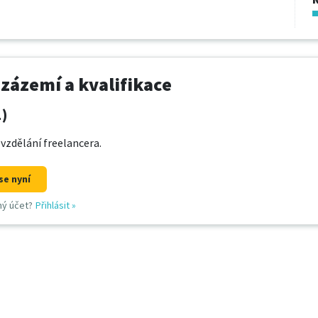
 zázemí a kvalifikace
1)
 vzdělání freelancera.
se nyní
ný účet?
Přihlásit
»