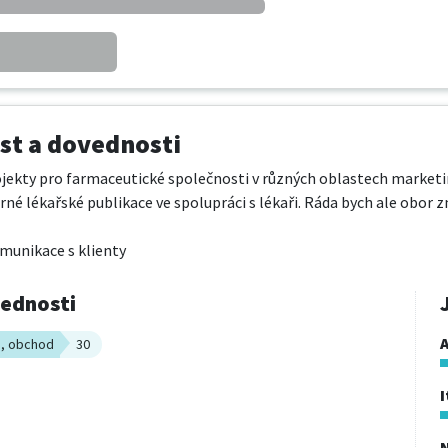
t a dovednosti
jekty pro farmaceutické společnosti v různých oblastech marketi
é lékařské publikace ve spolupráci s lékaři. Ráda bych ale obor zm
munikace s klienty
vednosti
A
s, obchod
30
I