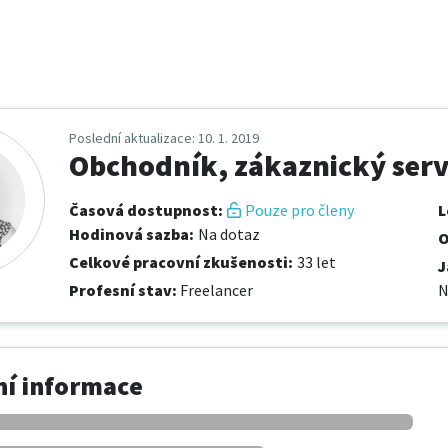
Poslední aktualizace
: 10. 1. 2019
Obchodník, zákaznický serv
Časová dostupnost
:
Pouze pro členy
L
Hodinová sazba
:
Na dotaz
O
Celkové pracovní zkušenosti
:
33 let
J
Profesní stav
:
Freelancer
N
í informace