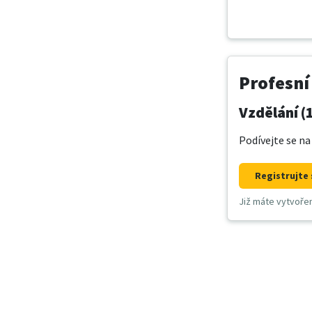
Profesní
Vzdělání (
Podívejte se na
Registrujte 
Již máte vytvoře