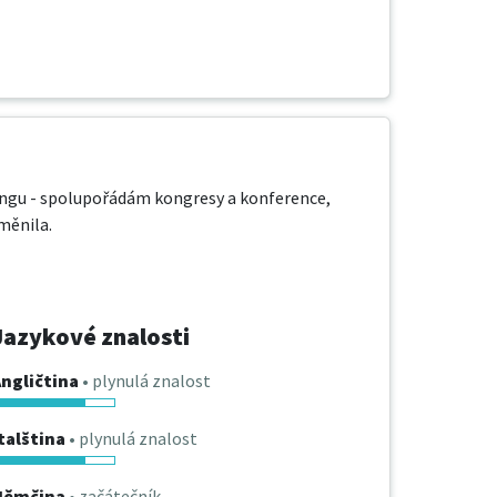
ngu - spolupořádám kongresy a konference, 
ěnila.

Jazykové znalosti
ngličtina
• plynulá znalost
talština
• plynulá znalost
Němčina
• začátečník