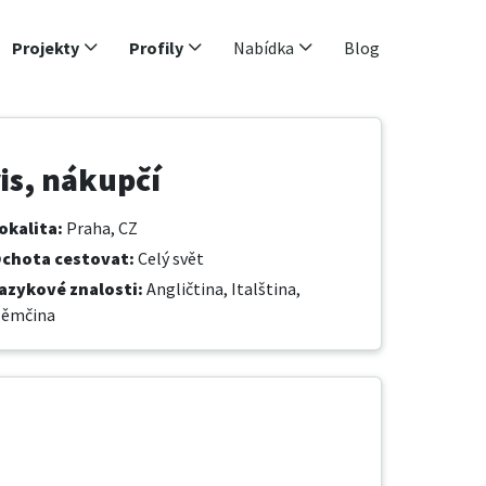
Projekty
Profily
Nabídka
Blog
is, nákupčí
okalita
:
Praha, CZ
chota cestovat
:
Celý svět
azykové znalosti
:
Angličtina,
Italština,
ěmčina