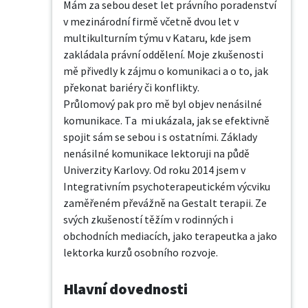
Mám za sebou deset let právního poradenství 
v mezinárodní firmě včetně dvou let v 
multikulturním týmu v Kataru, kde jsem 
zakládala právní oddělení. Moje zkušenosti 
mě přivedly k zájmu o komunikaci a o to, jak 
překonat bariéry či konflikty.

Průlomový pak pro mě byl objev nenásilné 
komunikace. Ta  mi ukázala, jak se efektivně 
spojit sám se sebou i s ostatními. Základy 
nenásilné komunikace lektoruji na půdě 
Univerzity Karlovy. Od roku 2014 jsem v 
Integrativním psychoterapeutickém výcviku 
zaměřeném převážně na Gestalt terapii. Ze 
svých zkušeností těžím v rodinných i 
obchodních mediacích, jako terapeutka a jako 
lektorka kurzů osobního rozvoje.
Hlavní dovednosti