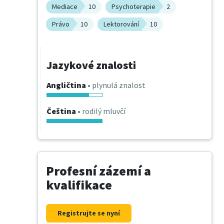
Mediace
10
Psychoterapie
2
Právo
10
Lektorování
10
Jazykové znalosti
Angličtina
• plynulá znalost
Čeština
• rodilý mluvčí
Profesní zázemí a
kvalifikace
Registrujte se nyní