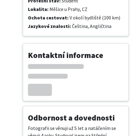
Profesní stav
:
Student
Lokalita
:
Měšice u Prahy, CZ
Ochota cestovat
:
V okolí bydliště (100 km)
Jazykové znalosti
:
Čeština,
Angličtina
Kontaktní informace
Odbornost a dovednosti
Fotografii se věnuji už 5 let a natáčením se 
věnuji 4 roky. Studoval jsem na Střední 