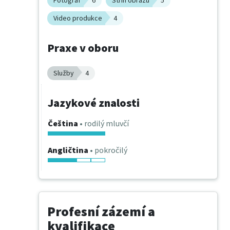
Fotograf
6
Střih obrazu
5
Video produkce
4
Praxe v oboru
Služby
4
Jazykové znalosti
Čeština
• rodilý mluvčí
Angličtina
• pokročilý
Profesní zázemí a
kvalifikace