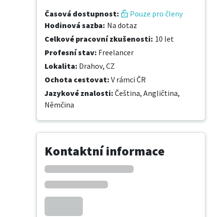
Časová dostupnost
:
Pouze pro členy
Hodinová sazba
:
Na dotaz
Celkové pracovní zkušenosti
:
10 let
Profesní stav
:
Freelancer
Lokalita
:
Drahov, CZ
Ochota cestovat
:
V rámci ČR
Jazykové znalosti
:
Čeština,
Angličtina,
Němčina
Kontaktní informace