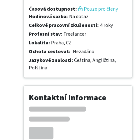
Časová dostupnost
:
Pouze pro členy
Hodinová sazba
:
Na dotaz
Celkové pracovní zkušenosti
:
4 roky
Profesní stav
:
Freelancer
Lokalita
:
Praha, CZ
Ochota cestovat
:
Nezadáno
Jazykové znalosti
:
Čeština,
Angličtina,
Polština
Kontaktní informace