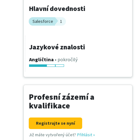
Hlavní dovednosti
Salesforce
1
Jazykové znalosti
Angličtina
• pokročilý
Profesní zázemí a
kvalifikace
Registrujte se nyní
Již máte vytvořený účet?
Přihlásit
»