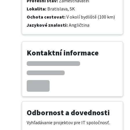
Profesní stav
:
Zaměstnavatel
Lokalita
:
Bratislava, SK
Ochota cestovat
:
V okolí bydliště (100 km)
Jazykové znalosti
:
Angličtina
Kontaktní informace
Odbornost a dovednosti
Vyhľadávanie projektov pre IT spoločnosť.